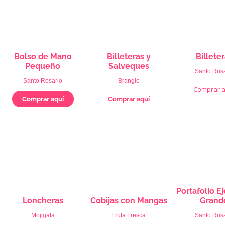
Bolso de Mano
Billeteras y
Billete
Pequeño
Salveques
Santo Rosa
Santo Rosario
Brangio
Comprar a
Comprar aquí
Comprar aquí
Portafolio E
Loncheras
Cobijas con Mangas
Grand
Mojigata
Fruta Fresca
Santo Rosa