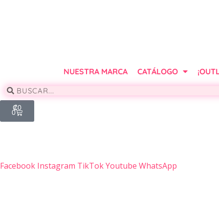
Saltar
al
contenido
NUESTRA MARCA
CATÁLOGO
¡OUTL
₡
0
0
Facebook
Instagram
TikTok
Youtube
WhatsApp