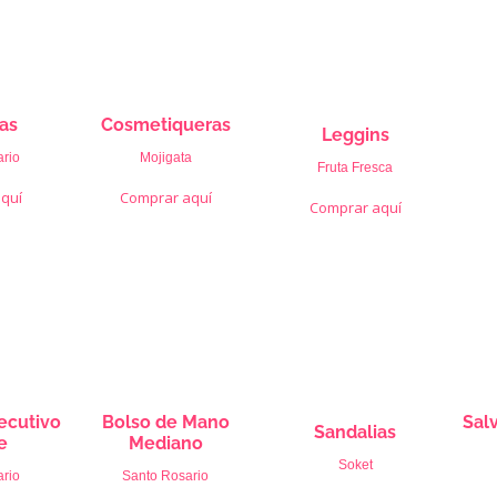
Cosmetiqueras
ras
Leggins
Mojigata
rio
Fruta Fresca
Comprar aquí
quí
Comprar aquí
Bolso de Mano
Sal
jecutivo
Sandalias
Mediano
e
Soket
Santo Rosario
rio