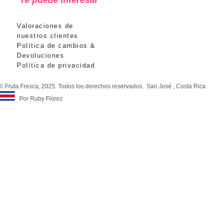
Valoraciones de
nuestros clientes
Política de cambios &
Devoluciones
Política de privacidad
© Fruta Fresca, 2025. Todos los derechos reservados. San José , Costa Rica
Por Ruby Flórez
©Copyright 2022. San José de Costa Rica. Tienda Fruta
Fresca Costa Rica.
💬 ¿Necesitas ayuda?
Hola 👋
¿En qué podemos ayudarte?