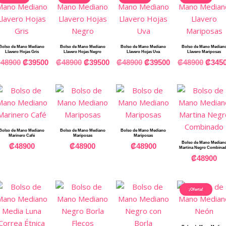
Bolso de Mano Mediano
Bolso de Mano Mediano
Bolso de Mano Mediano
Bolso de Mano Median
Llavero Hojas Gris
Llavero Hojas Negro
Llavero Hojas Uva
Llavero Mariposas
₡
48900
₡
39500
₡
48900
₡
39500
₡
48900
₡
39500
₡
48900
₡
345
Bolso de Mano Mediano
Bolso de Mano Mediano
Bolso de Mano Mediano
Marinero Café
Mariposas
Mariposas
Bolso de Mano Median
₡
48900
₡
48900
₡
48900
Martina Negro Combina
₡
48900
¡Oferta!