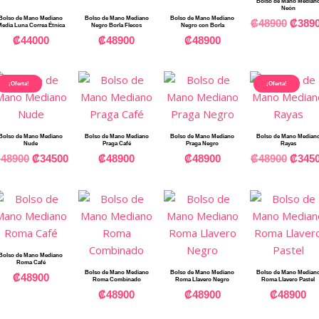
Bolso de Mano Median
Neón
Bolso de Mano Mediano
Bolso de Mano Mediano
Bolso de Mano Mediano
₡
48900
₡
389
edia Luna Correa Étnica
Negro Borla Flecos
Negro con Borla
₡
44000
₡
48900
₡
48900
¡Oferta!
¡Oferta!
Bolso de Mano Mediano
Bolso de Mano Mediano
Bolso de Mano Mediano
Bolso de Mano Median
Nude
Praga Café
Praga Negro
Rayas
₡
48900
₡
34500
₡
48900
₡
48900
₡
48900
₡
345
Bolso de Mano Mediano
Roma Café
Bolso de Mano Mediano
Bolso de Mano Mediano
Bolso de Mano Median
₡
48900
Roma Combinado
Roma Llavero Negro
Roma Llavero Pastel
₡
48900
₡
48900
₡
48900