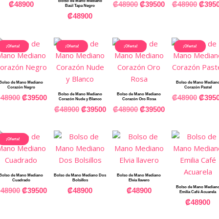
Bolso de Mano Mediano
₡
48900
₡
48900
₡
39500
₡
48900
₡
395
Baúl Tapa Negro
₡
48900
¡Oferta!
¡Oferta!
¡Oferta!
¡Oferta!
Bolso de Mano Mediano
Bolso de Mano Median
Corazón Negro
Corazón Pastel
Bolso de Mano Mediano
Bolso de Mano Mediano
₡
48900
₡
39500
₡
48900
₡
395
Corazón Nude y Blanco
Corazón Oro Rosa
₡
48900
₡
39500
₡
48900
₡
39500
¡Oferta!
Bolso de Mano Mediano
Bolso de Mano Mediano Dos
Bolso de Mano Mediano
Cuadrado
Bolsillos
Elvia llavero
Bolso de Mano Median
₡
48900
₡
39500
₡
48900
₡
48900
Emilia Café Acuarela
₡
48900