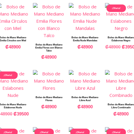
¡Oferta!
Bolso de Mano Mediano
Bolso de Mano Mediano
Bolso de Mano Median
Emilia Círculos con Miel
Emilia Nude Mandalas
Eslabones Negro
Bolso de Mano Mediano
₡
48900
₡
48900
₡
48900
₡
395
Emilia Flores con Blanco
Talco
₡
48900
¡Oferta!
Bolso de Mano Mediano
Bolso de Mano Mediano
Flores
Libre Azul
Bolso de Mano Mediano
Bolso de Mano Median
₡
48900
₡
48900
Eslabones Nude
Libre Combinado
₡
48900
₡
39500
₡
48900
¡Oferta!
¡Oferta!
¡Oferta!
¡Oferta!