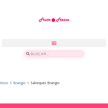
Saltar
al
contenido
Inicio
\
Brangio
\
Salveques Brangio