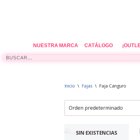
Saltar
al
contenido
NUESTRA MARCA
CATÁLOGO
¡OUTL
Inicio
\
Fajas
\
Faja Canguro
SIN EXISTENCIAS