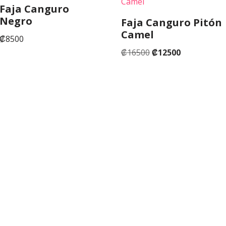
Faja Canguro
Negro
Faja Canguro Pitón
Camel
₡
8500
₡
16500
₡
12500