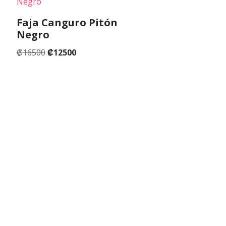
Faja Canguro Pitón
Negro
₡
16500
₡
12500