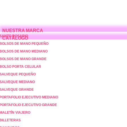
Saltar
al
contenido
NUESTRA MARCA
SANTO ROSARIO
CATÁLOGO
BOLSOS DE MANO PEQUEÑO
BOLSOS DE MANO MEDIANO
BOLSOS DE MANO GRANDE
BOLSO PORTA CELULAR
SALVEQUE PEQUEÑO
SALVEQUE MEDIANO
SALVEQUE GRANDE
PORTAFOLIO EJECUTIVO MEDIANO
PORTAFOLIO EJECUTIVO GRANDE
MALETÍN VIAJERO
BILLETERAS