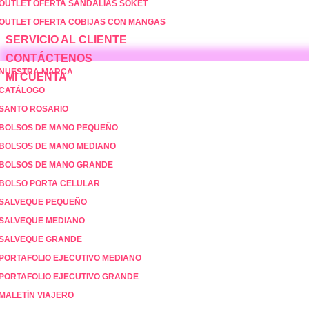
OUTLET OFERTA SANDALIAS SOKET
OUTLET OFERTA COBIJAS CON MANGAS
SERVICIO AL CLIENTE
CONTÁCTENOS
NUESTRA MARCA
MI CUENTA
CATÁLOGO
SANTO ROSARIO
BOLSOS DE MANO PEQUEÑO
BOLSOS DE MANO MEDIANO
BOLSOS DE MANO GRANDE
BOLSO PORTA CELULAR
SALVEQUE PEQUEÑO
SALVEQUE MEDIANO
SALVEQUE GRANDE
PORTAFOLIO EJECUTIVO MEDIANO
PORTAFOLIO EJECUTIVO GRANDE
MALETÍN VIAJERO