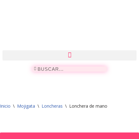
Saltar
al
contenido
Inicio
\
Mojigata
\
Loncheras
\
Lonchera de mano