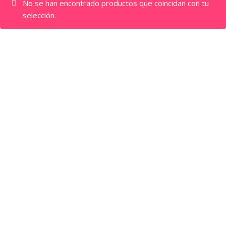
No se han encontrado productos que coincidan con tu
selección.
©Copyright 2022. San José de Costa Rica. Tienda Fruta
Fresca Costa Rica.