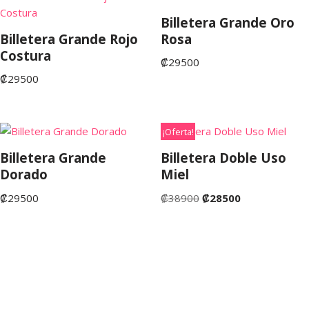
Billetera Grande Oro
Billetera Grande Rojo
Rosa
Costura
₡
29500
₡
29500
¡Oferta!
Billetera Grande
Billetera Doble Uso
Dorado
Miel
₡
29500
₡
38900
₡
28500
©Copyright 2022. San José de Costa Rica. Tienda Fruta