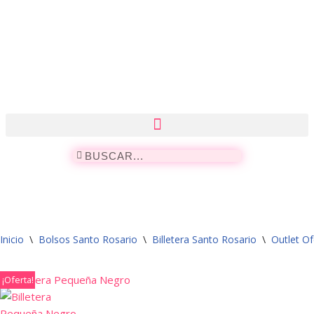
Saltar
al
contenido
Inicio
\
Bolsos Santo Rosario
\
Billetera Santo Rosario
\
Outlet Of
¡Oferta!