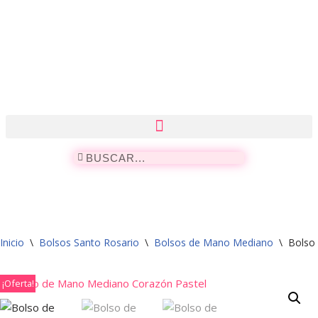
Saltar
al
contenido
Inicio
\
Bolsos Santo Rosario
\
Bolsos de Mano Mediano
\
Bolso
¡Oferta!