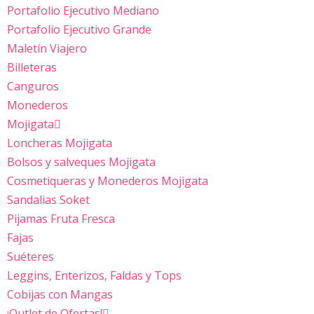
Portafolio Ejecutivo Mediano
Portafolio Ejecutivo Grande
Maletín Viajero
Billeteras
Canguros
Monederos
Mojigata
Loncheras Mojigata
Bolsos y salveques Mojigata
Cosmetiqueras y Monederos Mojigata
Sandalias Soket
Pijamas Fruta Fresca
Fajas
Suéteres
Leggins, Enterizos, Faldas y Tops
Cobijas con Mangas
¡Outlet de Ofertas!