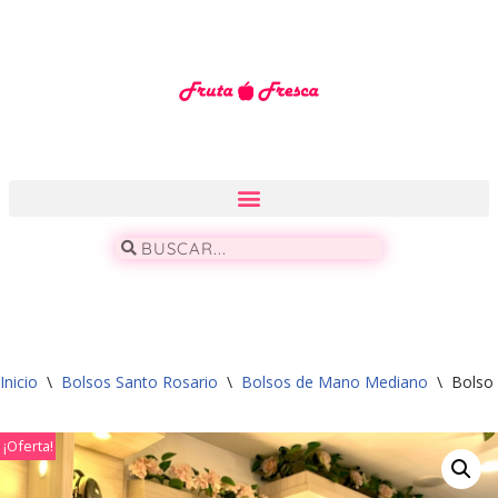
Saltar
al
contenido
Inicio
\
Bolsos Santo Rosario
\
Bolsos de Mano Mediano
\
Bolso
¡Oferta!