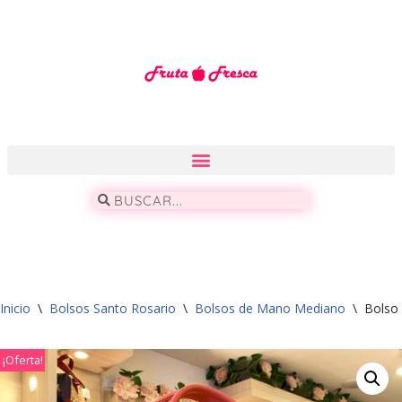
Saltar
al
contenido
Inicio
\
Bolsos Santo Rosario
\
Bolsos de Mano Mediano
\
Bolso
¡Oferta!