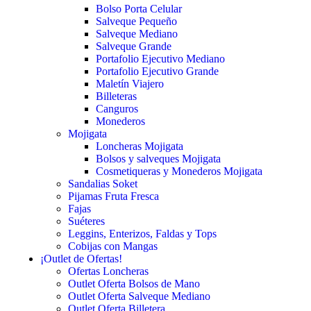
Bolso Porta Celular
Salveque Pequeño
Salveque Mediano
Salveque Grande
Portafolio Ejecutivo Mediano
Portafolio Ejecutivo Grande
Maletín Viajero
Billeteras
Canguros
Monederos
Mojigata
Loncheras Mojigata
Bolsos y salveques Mojigata
Cosmetiqueras y Monederos Mojigata
Sandalias Soket
Pijamas Fruta Fresca
Fajas
Suéteres
Leggins, Enterizos, Faldas y Tops
Cobijas con Mangas
¡Outlet de Ofertas!
Ofertas Loncheras
Outlet Oferta Bolsos de Mano
Outlet Oferta Salveque Mediano
Outlet Oferta Billetera