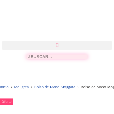
Saltar
al
contenido
Inicio
\
Mojigata
\
Bolso de Mano Mojigata
\
Bolso de Mano Moji
¡Oferta!