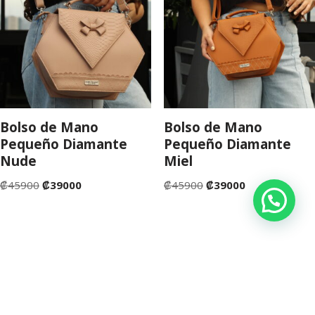
Bolso de Mano
Bolso de Mano
Pequeño Diamante
Pequeño Diamante
Nude
Miel
₡
45900
₡
39000
₡
45900
₡
39000
©Copyright 2022. San José de Costa Rica. Tienda Fruta
Fresca Costa Rica.