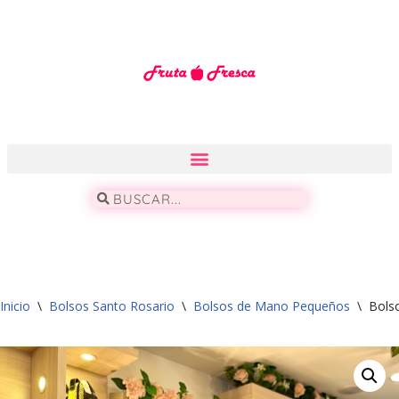
Saltar
al
contenido
Inicio
\
Bolsos Santo Rosario
\
Bolsos de Mano Pequeños
\
Bols