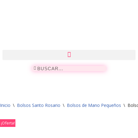
Saltar
al
contenido
Inicio
\
Bolsos Santo Rosario
\
Bolsos de Mano Pequeños
\
Bols
¡Oferta!