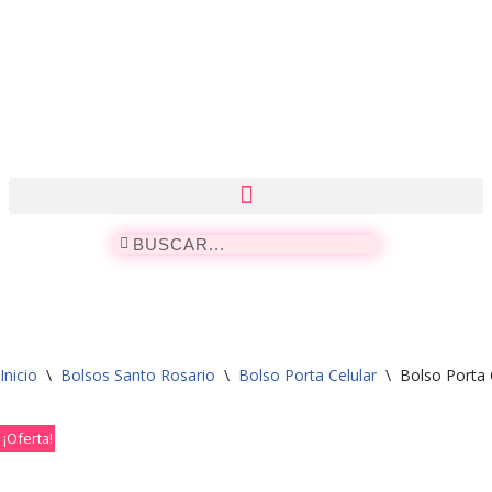
Saltar
al
contenido
Inicio
\
Bolsos Santo Rosario
\
Bolso Porta Celular
\
Bolso Porta 
¡Oferta!