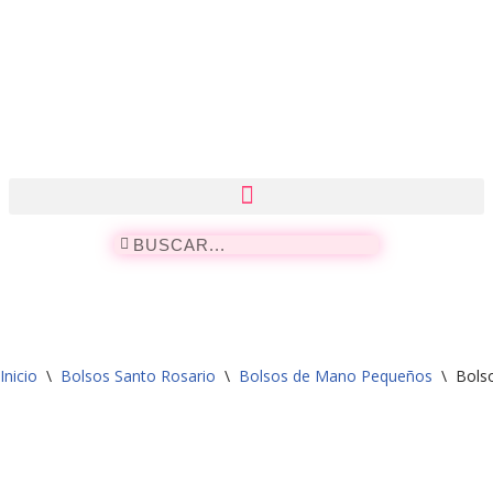
Saltar
al
contenido
Inicio
\
Bolsos Santo Rosario
\
Bolsos de Mano Pequeños
\
Bols