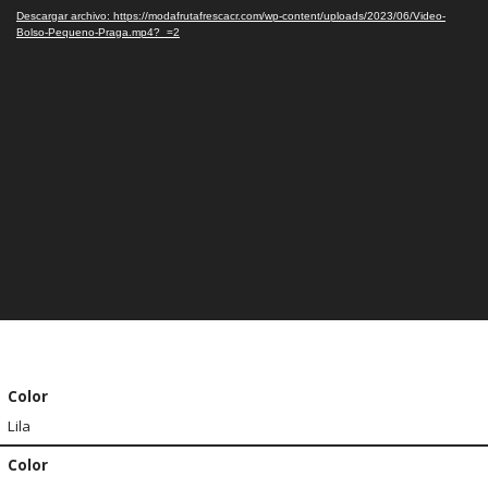
vídeo
Descargar archivo: https://modafrutafrescacr.com/wp-content/uploads/2023/06/Video-
Bolso-Pequeno-Praga.mp4?_=2
Color
Lila
Color