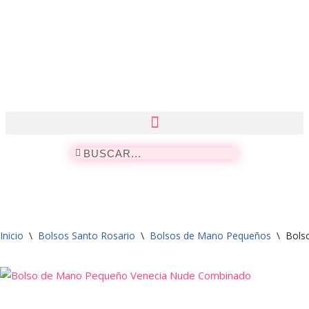
Saltar
al
contenido
Inicio
\
Bolsos Santo Rosario
\
Bolsos de Mano Pequeños
\
Bols