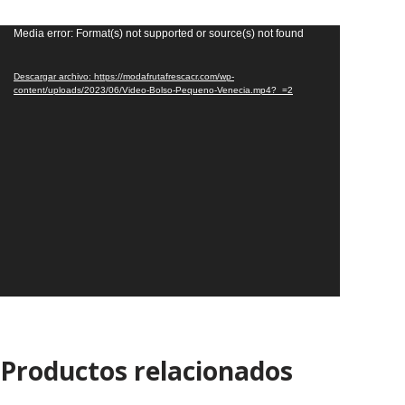
Reproductor
Media error: Format(s) not supported or source(s) not found
de
vídeo
Descargar archivo: https://modafrutafrescacr.com/wp-
content/uploads/2023/06/Video-Bolso-Pequeno-Venecia.mp4?_=2
Productos relacionados