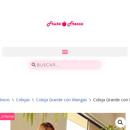
Saltar
al
contenido
Inicio
\
Cobijas
\
Cobija Grande con Mangas
\
Cobija Grande con 
¡Oferta!