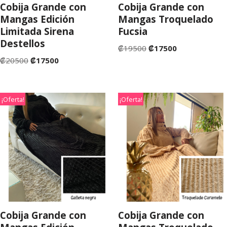
Cobija Grande con
Cobija Grande con
Mangas Edición
Mangas Troquelado
Limitada Sirena
Fucsia
Destellos
₡
19500
₡
17500
₡
20500
₡
17500
¡Oferta!
¡Oferta!
Cobija Grande con
Cobija Grande con