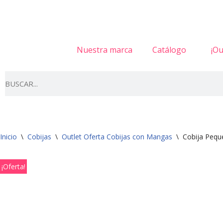
Saltar
al
Nuestra marca
Catálogo
¡Ou
contenido
Inicio
\
Cobijas
\
Outlet Oferta Cobijas con Mangas
\
Cobija Pequ
¡Oferta!