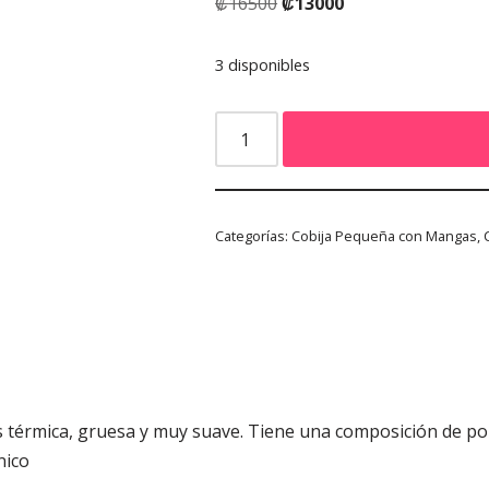
₡
16500
₡
13000
3 disponibles
Categorías:
Cobija Pequeña con Mangas
,
es térmica, gruesa y muy suave. Tiene una composición de po
nico