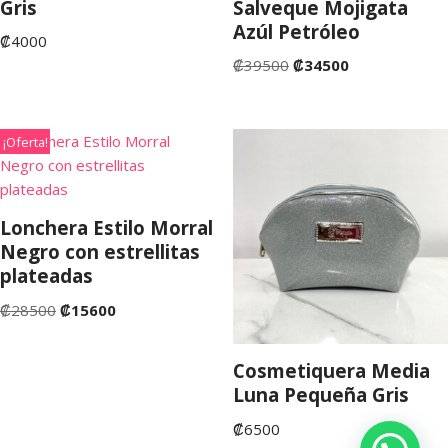
Gris
Salveque Mojigata
Azúl Petróleo
₡
4000
₡
39500
₡
34500
¡Oferta!
Lonchera Estilo Morral
Negro con estrellitas
plateadas
₡
28500
₡
15600
Cosmetiquera Media
Luna Pequeña Gris
₡
6500