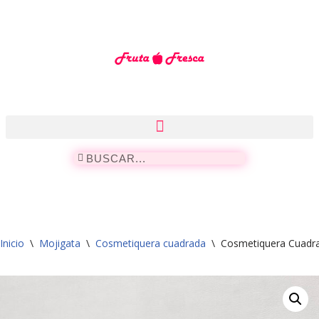
Saltar
al
contenido
Inicio
\
Mojigata
\
Cosmetiquera cuadrada
\
Cosmetiquera Cuadr