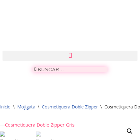
Saltar
al
contenido
Inicio
\
Mojigata
\
Cosmetiquera Doble Zipper
\
Cosmetiquera Dob