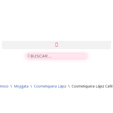
Saltar
al
contenido
Inicio
\
Mojigata
\
Cosmetiquera Lápiz
\
Cosmetiquera Lápiz Café