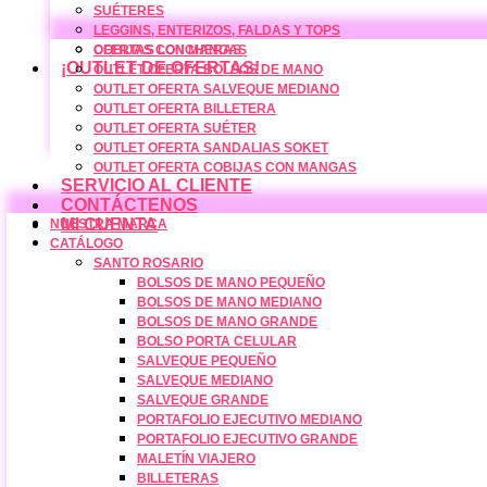
SUÉTERES
LEGGINS, ENTERIZOS, FALDAS Y TOPS
COBIJAS CON MANGAS
OFERTAS LONCHERAS
¡OUTLET DE OFERTAS!
OUTLET OFERTA BOLSOS DE MANO
OUTLET OFERTA SALVEQUE MEDIANO
OUTLET OFERTA BILLETERA
OUTLET OFERTA SUÉTER
OUTLET OFERTA SANDALIAS SOKET
OUTLET OFERTA COBIJAS CON MANGAS
SERVICIO AL CLIENTE
CONTÁCTENOS
MI CUENTA
NUESTRA MARCA
CATÁLOGO
SANTO ROSARIO
BOLSOS DE MANO PEQUEÑO
BOLSOS DE MANO MEDIANO
BOLSOS DE MANO GRANDE
BOLSO PORTA CELULAR
SALVEQUE PEQUEÑO
SALVEQUE MEDIANO
SALVEQUE GRANDE
PORTAFOLIO EJECUTIVO MEDIANO
PORTAFOLIO EJECUTIVO GRANDE
MALETÍN VIAJERO
BILLETERAS