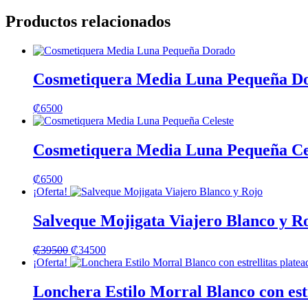
Productos relacionados
Cosmetiquera Media Luna Pequeña D
₡
6500
Cosmetiquera Media Luna Pequeña Ce
₡
6500
¡Oferta!
Salveque Mojigata Viajero Blanco y R
El
El
₡
39500
₡
34500
precio
precio
¡Oferta!
original
actual
era:
es:
Lonchera Estilo Morral Blanco con estr
₡39500.
₡34500.