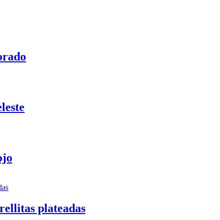
orado
leste
ojo
ellitas plateadas