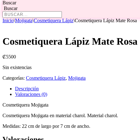
Buscar
Buscar
Inicio
\
Mojigata
\
Cosmetiquera Lápiz
\
Cosmetiquera Lápiz Mate Rosa
Cosmetiquera Lápiz Mate Rosa
₡
5500
Sin existencias
Categorías:
Cosmetiquera Lápiz
,
Mojigata
Descripción
Valoraciones (0)
Cosmetiquera Mojigata
Cosmetiquera Mojigata en material charol. Material charol.
Medidas: 22 cm de largo por 7 cm de ancho.
Valoraciones