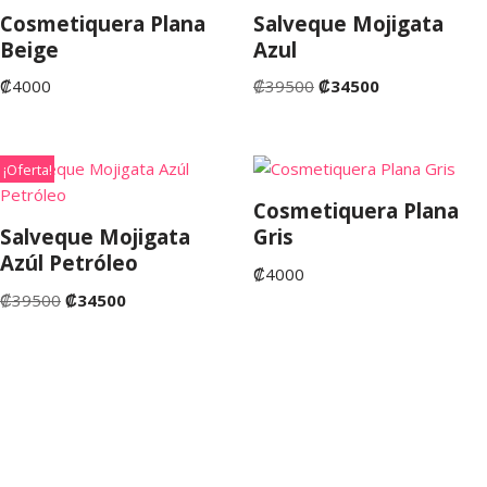
Cosmetiquera Plana
Salveque Mojigata
Beige
Azul
₡
4000
₡
39500
₡
34500
¡Oferta!
Cosmetiquera Plana
Salveque Mojigata
Gris
Azúl Petróleo
₡
4000
₡
39500
₡
34500
©Copyright 2022. San José de Costa Rica. Tienda Fruta