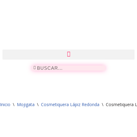
Saltar
al
contenido
Inicio
\
Mojigata
\
Cosmetiquera Lápiz Redonda
\
Cosmetiquera L