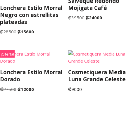
Salveque Redondo
Lonchera Estilo Morral
Mojigata Café
Negro con estrellitas
₡
39500
₡
24000
plateadas
₡
28500
₡
15600
¡Oferta!
Lonchera Estilo Morral
Cosmetiquera Media
Dorado
Luna Grande Celeste
₡
27500
₡
12000
₡
9000