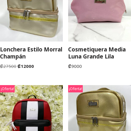
Lonchera Estilo Morral
Cosmetiquera Media
Champán
Luna Grande Lila
₡
27500
₡
12000
₡
9000
¡Oferta!
¡Oferta!