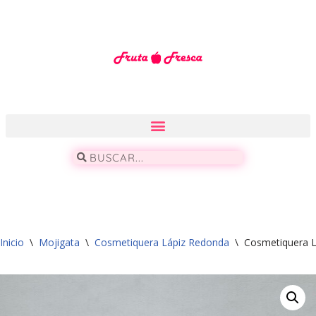
Saltar
al
contenido
Inicio
\
Mojigata
\
Cosmetiquera Lápiz Redonda
\
Cosmetiquera 