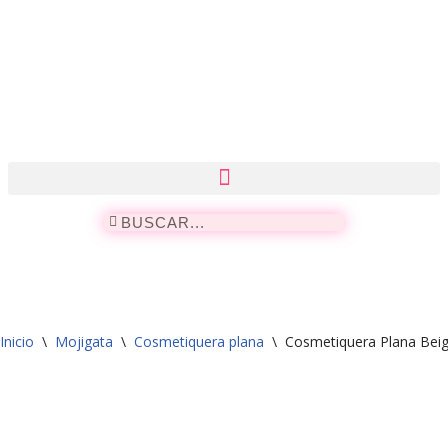
Saltar
al
contenido
Inicio
\
Mojigata
\
Cosmetiquera plana
\
Cosmetiquera Plana Beig