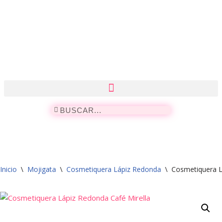
Saltar
al
contenido
Inicio
\
Mojigata
\
Cosmetiquera Lápiz Redonda
\
Cosmetiquera L