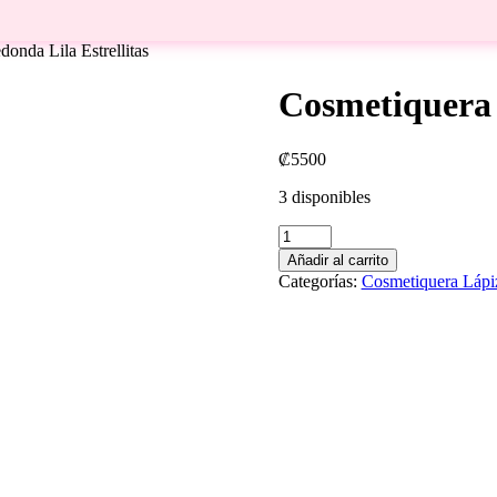
onda Lila Estrellitas
Cosmetiquera 
₡
5500
3 disponibles
Cosmetiquera
Lápiz
Añadir al carrito
Redonda
Categorías:
Cosmetiquera Láp
Lila
Estrellitas
cantidad