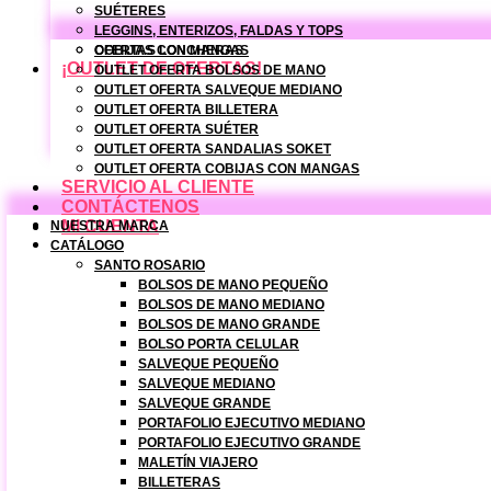
SUÉTERES
LEGGINS, ENTERIZOS, FALDAS Y TOPS
COBIJAS CON MANGAS
OFERTAS LONCHERAS
¡OUTLET DE OFERTAS!
OUTLET OFERTA BOLSOS DE MANO
OUTLET OFERTA SALVEQUE MEDIANO
OUTLET OFERTA BILLETERA
OUTLET OFERTA SUÉTER
OUTLET OFERTA SANDALIAS SOKET
OUTLET OFERTA COBIJAS CON MANGAS
SERVICIO AL CLIENTE
CONTÁCTENOS
MI CUENTA
NUESTRA MARCA
CATÁLOGO
SANTO ROSARIO
BOLSOS DE MANO PEQUEÑO
BOLSOS DE MANO MEDIANO
BOLSOS DE MANO GRANDE
BOLSO PORTA CELULAR
SALVEQUE PEQUEÑO
SALVEQUE MEDIANO
SALVEQUE GRANDE
PORTAFOLIO EJECUTIVO MEDIANO
PORTAFOLIO EJECUTIVO GRANDE
MALETÍN VIAJERO
BILLETERAS