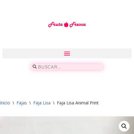
Saltar
al
contenido
Inicio
\
Fajas
\
Faja Lisa
\
Faja Lisa Animal Print