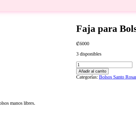
Faja para Bol
₡
6000
3 disponibles
Faja
para
Añadir al carrito
Bolso
Categorías:
Bolsos Santo Rosar
Azul
cantidad
olsos manos libres.