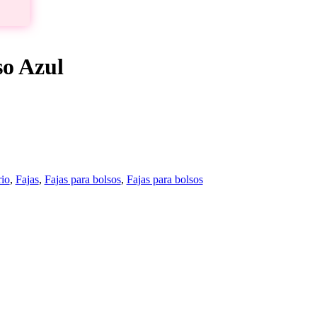
so Azul
io
,
Fajas
,
Fajas para bolsos
,
Fajas para bolsos