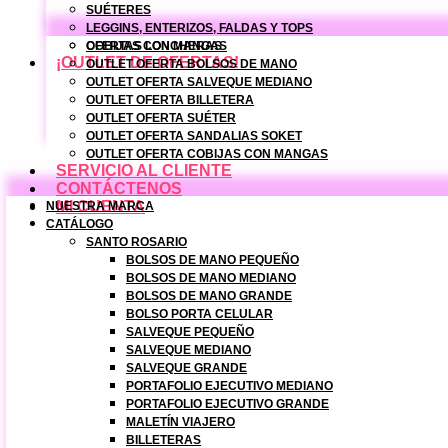
SUÉTERES
LEGGINS, ENTERIZOS, FALDAS Y TOPS
COBIJAS CON MANGAS
OFERTAS LONCHERAS
¡OUTLET DE OFERTAS!
OUTLET OFERTA BOLSOS DE MANO
OUTLET OFERTA SALVEQUE MEDIANO
OUTLET OFERTA BILLETERA
OUTLET OFERTA SUÉTER
OUTLET OFERTA SANDALIAS SOKET
OUTLET OFERTA COBIJAS CON MANGAS
SERVICIO AL CLIENTE
CONTÁCTENOS
MI CUENTA
NUESTRA MARCA
CATÁLOGO
SANTO ROSARIO
BOLSOS DE MANO PEQUEÑO
BOLSOS DE MANO MEDIANO
BOLSOS DE MANO GRANDE
BOLSO PORTA CELULAR
SALVEQUE PEQUEÑO
SALVEQUE MEDIANO
SALVEQUE GRANDE
PORTAFOLIO EJECUTIVO MEDIANO
PORTAFOLIO EJECUTIVO GRANDE
MALETÍN VIAJERO
BILLETERAS