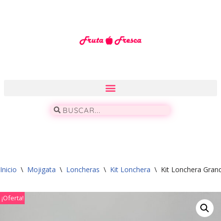
Saltar
al
contenido
Inicio
\
Mojigata
\
Loncheras
\
Kit Lonchera
\
Kit Lonchera Grand
¡Oferta!