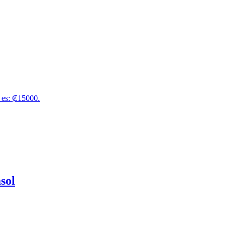
l es: ₡15000.
sol