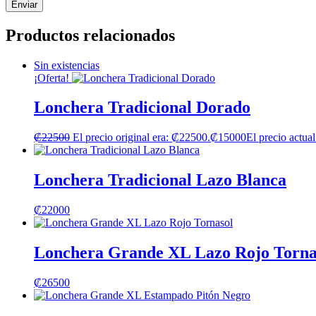
Productos relacionados
Sin existencias
¡Oferta!
Lonchera Tradicional Dorado
₡
22500
El precio original era: ₡22500.
₡
15000
El precio actua
Lonchera Tradicional Lazo Blanca
₡
22000
Lonchera Grande XL Lazo Rojo Torna
₡
26500