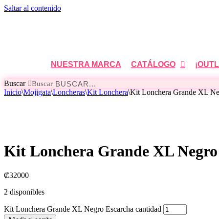
Saltar al contenido
NUESTRA MARCA
CATÁLOGO
¡OUTL
Buscar
Buscar
Inicio
\
Mojigata
\
Loncheras
\
Kit Lonchera
\
Kit Lonchera Grande XL Ne
Kit Lonchera Grande XL Negro
₡
32000
2 disponibles
Kit Lonchera Grande XL Negro Escarcha cantidad