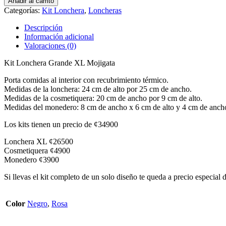
Añadir al carrito
Categorías:
Kit Lonchera
,
Loncheras
Descripción
Información adicional
Valoraciones (0)
Kit Lonchera Grande XL Mojigata
Porta comidas al interior con recubrimiento térmico.
Medidas de la lonchera: 24 cm de alto por 25 cm de ancho.
Medidas de la cosmetiquera: 20 cm de ancho por 9 cm de alto.
Medidas del monedero: 8 cm de ancho x 6 cm de alto y 4 cm de ancho 
Los kits tienen un precio de ¢34900
Lonchera XL ¢26500
Cosmetiquera ¢4900
Monedero ¢3900
Si llevas el kit completo de un solo diseño te queda a precio especial
Color
Negro
,
Rosa