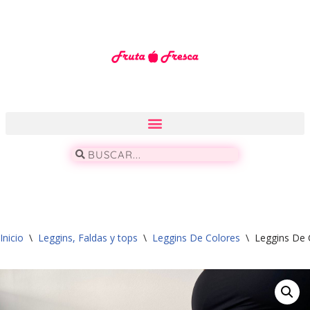
Saltar
al
contenido
Inicio
\
Leggins, Faldas y tops
\
Leggins De Colores
\
Leggins De 