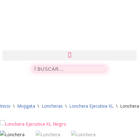
Saltar
al
contenido
Inicio
\
Mojigata
\
Loncheras
\
Lonchera Ejecutiva XL
\
Lonchera