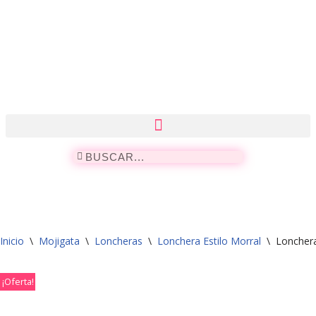
Saltar
al
contenido
Inicio
\
Mojigata
\
Loncheras
\
Lonchera Estilo Morral
\
Lonchera
¡Oferta!