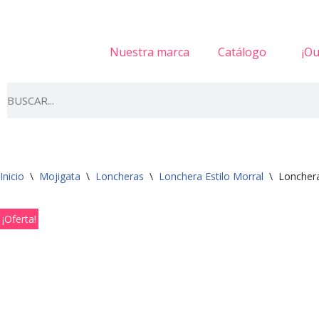
Saltar
Nuestra marca
Catálogo
¡Ou
al
contenido
Inicio
\
Mojigata
\
Loncheras
\
Lonchera Estilo Morral
\
Lonchera
¡Oferta!