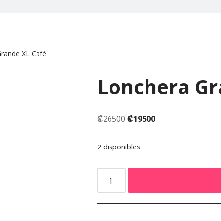
Grande XL Café
Lonchera Gr
₡
26500
₡
19500
2 disponibles