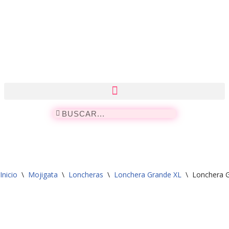
Saltar
al
contenido
Inicio
\
Mojigata
\
Loncheras
\
Lonchera Grande XL
\
Lonchera G