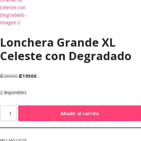
Lonchera Grande XL
Celeste con Degradado
₡
26000
₡
19500
2 disponibles
Añadir al carrito
SKU:
MG-LXL07