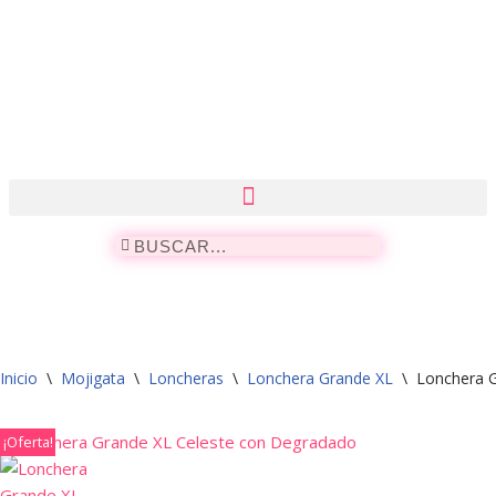
Saltar
al
contenido
Inicio
\
Mojigata
\
Loncheras
\
Lonchera Grande XL
\
Lonchera 
¡Oferta!