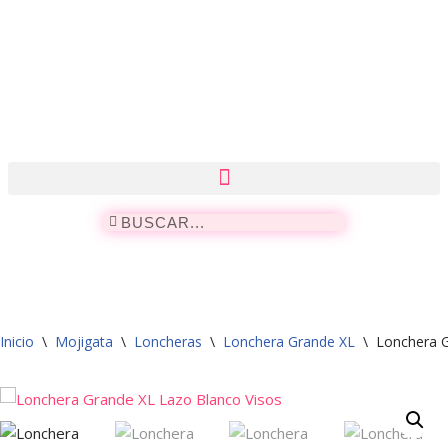
Saltar
al
contenido
Inicio
\
Mojigata
\
Loncheras
\
Lonchera Grande XL
\
Lonchera G