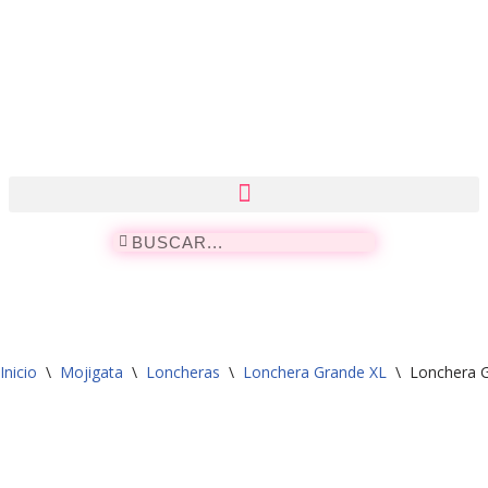
Saltar
al
contenido
Inicio
\
Mojigata
\
Loncheras
\
Lonchera Grande XL
\
Lonchera G