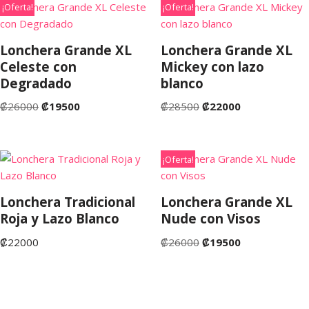
¡Oferta!
¡Oferta!
Lonchera Grande XL
Lonchera Grande XL
Celeste con
Mickey con lazo
Degradado
blanco
₡
26000
₡
19500
₡
28500
₡
22000
¡Oferta!
Lonchera Tradicional
Lonchera Grande XL
Roja y Lazo Blanco
Nude con Visos
₡
22000
₡
26000
₡
19500