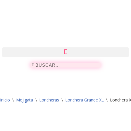
Saltar
al
contenido
Inicio
\
Mojigata
\
Loncheras
\
Lonchera Grande XL
\
Lonchera 