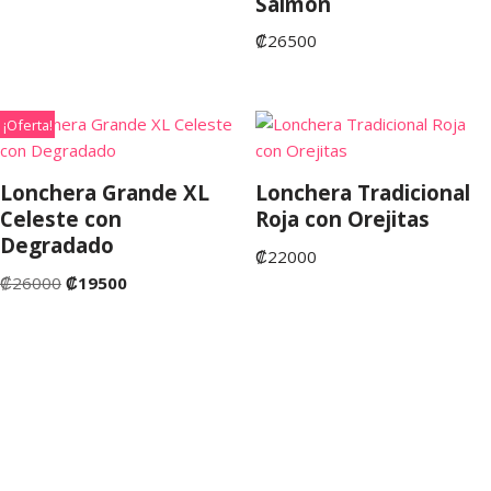
Salmón
₡
26500
¡Oferta!
Lonchera Grande XL
Lonchera Tradicional
Celeste con
Roja con Orejitas
Degradado
₡
22000
₡
26000
₡
19500
©Copyright 2022. San José de Costa Rica. Tienda Fruta
Fresca Costa Rica.