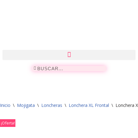
Saltar
al
contenido
Inicio
\
Mojigata
\
Loncheras
\
Lonchera XL Frontal
\
Lonchera X
¡Oferta!