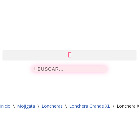
Saltar
al
contenido
Inicio
\
Mojigata
\
Loncheras
\
Lonchera Grande XL
\
Lonchera X