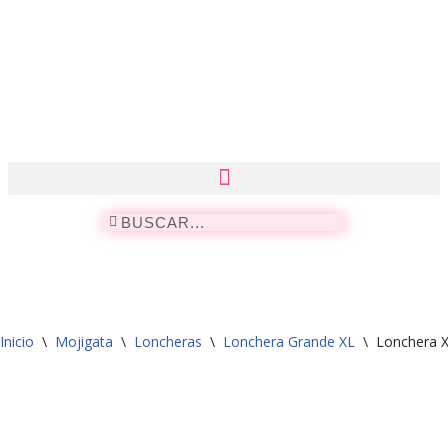
Saltar
al
contenido
Inicio
\
Mojigata
\
Loncheras
\
Lonchera Grande XL
\
Lonchera X