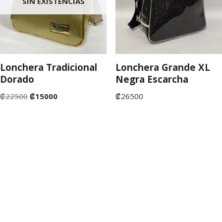
SIN EXISTENCIAS
Lonchera Tradicional
Lonchera Grande XL
Dorado
Negra Escarcha
₡
22500
₡
15000
₡
26500
©Copyright 2022. San José de Costa Rica. Tienda Fruta
Fresca Costa Rica.
💬 ¿Necesitas ayuda?