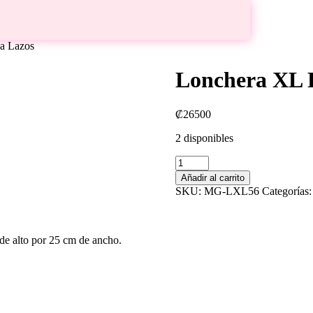
a Lazos
Lonchera XL 
₡
26500
2 disponibles
Lonchera
XL
Añadir al carrito
Rosada
SKU:
MG-LXL56
Categorías
Lazos
cantidad
 de alto por 25 cm de ancho.