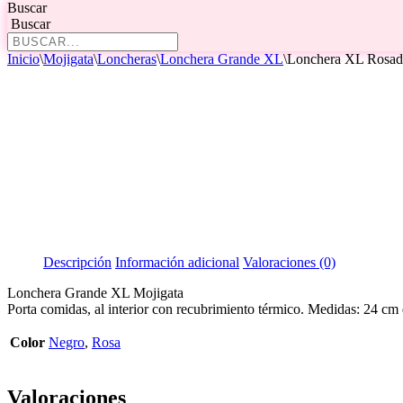
Buscar
Buscar
Inicio
\
Mojigata
\
Loncheras
\
Lonchera Grande XL
\
Lonchera XL Rosad
Descripción
Información adicional
Valoraciones (0)
Lonchera Grande XL Mojigata
Porta comidas, al interior con recubrimiento térmico. Medidas: 24 cm
Color
Negro
,
Rosa
Valoraciones