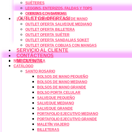
SUÉTERES
LEGGINS, ENTERIZOS, FALDAS Y TOPS
COBIJAS CON MANGAS
OFERTAS LONCHERAS
¡OUTLET DE OFERTAS!
OUTLET OFERTA BOLSOS DE MANO
OUTLET OFERTA SALVEQUE MEDIANO
OUTLET OFERTA BILLETERA
OUTLET OFERTA SUÉTER
OUTLET OFERTA SANDALIAS SOKET
OUTLET OFERTA COBIJAS CON MANGAS
SERVICIO AL CLIENTE
CONTÁCTENOS
MI CUENTA
NUESTRA MARCA
CATÁLOGO
SANTO ROSARIO
BOLSOS DE MANO PEQUEÑO
BOLSOS DE MANO MEDIANO
BOLSOS DE MANO GRANDE
BOLSO PORTA CELULAR
SALVEQUE PEQUEÑO
SALVEQUE MEDIANO
SALVEQUE GRANDE
PORTAFOLIO EJECUTIVO MEDIANO
PORTAFOLIO EJECUTIVO GRANDE
MALETÍN VIAJERO
BILLETERAS