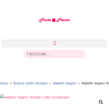
Saltar
al
contenido
Inicio
\
Bolsos Santo Rosario
\
Maletín Viajero
\
Maletín Viajero 